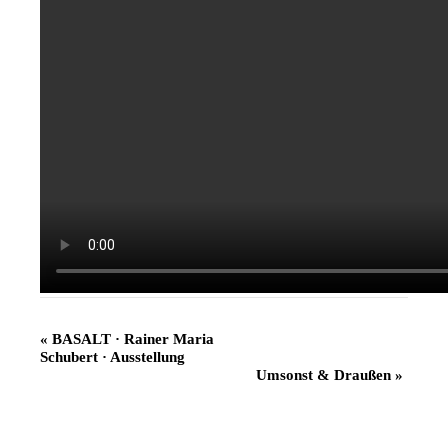
Veranstaltung
«
BASALT · Rainer Maria
Schubert · Ausstellung
Navigation
Umsonst & Draußen
»