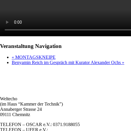
Veranstaltung Navigation
«
MONTAGSKNEIPE
Benyamin Reich im Gespräch mit Kurator Alexander Ochs
»
Weltecho
(im Haus “Kammer der Technik”)
Annaberger Strasse 24
09111 Chemnitz
TELEFON – OSCAR e.V.: 0371.9188055
TELEFON – UFER e.V.: