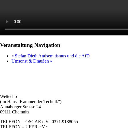
Veranstaltung Navigation
«
Stefan Dietl: Antisemitismus und die AfD
Umsonst & Draußen
»
Weltecho
(im Haus “Kammer der Technik”)
Annaberger Strasse 24
09111 Chemnitz
TELEFON – OSCAR e.V.: 0371.9188055
TELEFON – UFER e.V.: