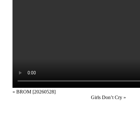
Veranstaltung
«
BROM [20260528]
Girls Don’t Cry
»
Navigation