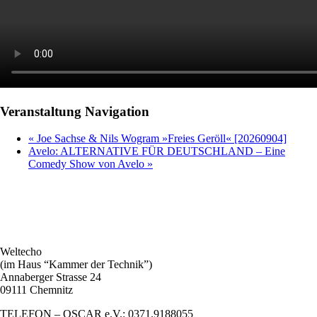
Veranstaltung Navigation
«
Joe Sachse & Nils Wogram »Freies Geröll« [20260904]
Avelo: ALTERNATIVE FÜR DEUTSCHLAND – Eine
Comedy Show von Avelo
»
Weltecho
(im Haus “Kammer der Technik”)
Annaberger Strasse 24
09111 Chemnitz
TELEFON – OSCAR e.V.: 0371.9188055