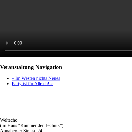
Veranstaltung Navigation
«
Im Westen nichts Neues
Party ist für Alle da!
»
Weltecho
(im Haus “Kammer der Technik”)
Annaberger Strasse 24