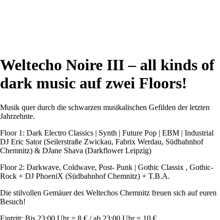
Weltecho Noire III – all kinds of
dark music auf zwei Floors!
Musik quer durch die schwarzen musikalischen Gefilden der letzten
Jahrzehnte.
Floor 1: Dark Electro Classics | Synth | Future Pop | EBM | Industrial
DJ Eric Sator (Seilerstraße Zwickau, Fabrix Werdau, Südbahnhof
Chemnitz) & DJane Shava (Darkflower Leipzig)
Floor 2: Darkwave, Coldwave, Post- Punk | Gothic Classix , Gothic-
Rock + DJ PhoeniX (Südbahnhof Chemnitz) + T.B.A.
Die stilvollen Gemäuer des Weltechos Chemnitz freuen sich auf euren
Besuch!
Eintritt: Bis 23:00 Uhr = 8 € / ab 23:00 Uhr = 10 €