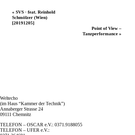
Veranstaltung
«
SVS · feat. Reinhold
Schmölzer (Wien)
Navigation
[20191205]
Point of View –
Tanzperformance
»
Weltecho
(im Haus “Kammer der Technik”)
Annaberger Strasse 24
09111 Chemnitz
TELEFON – OSCAR e.V.: 0371.9188055
TELEFON – UFER e.V.: