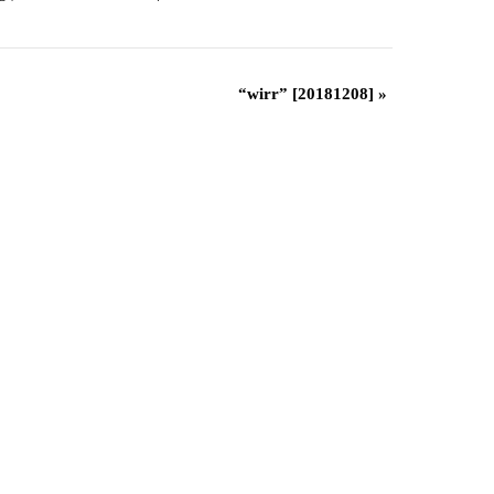
“wirr” [20181208]
»