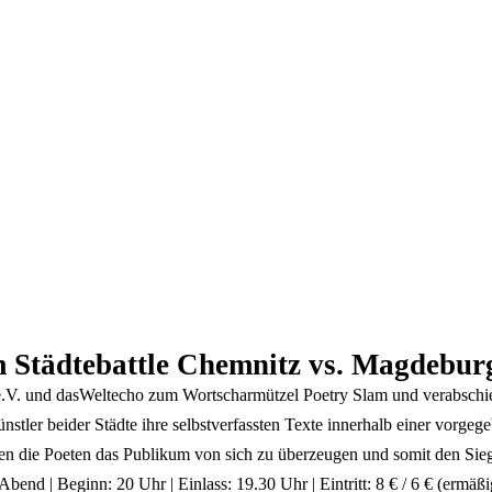
 Städtebattle Chemnitz vs. Magdebur
.V. und dasWeltecho zum Wortscharmützel Poetry Slam und verabschied
tler beider Städte ihre selbstverfassten Texte innerhalb einer vorge
hen die Poeten das Publikum von sich zu überzeugen und somit den Si
end | Beginn: 20 Uhr | Einlass: 19.30 Uhr | Eintritt: 8 € / 6 € (ermäß