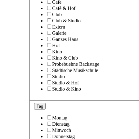
Cafe
Café & Hof
Club
Club & Studio
Extern
Galerie
Ganzes Haus
Hof
Kino
Kino & Club
Probebuehne Backstage
Städtische Musikschule
Studio
Studio & Hof
Studio & Kino
Tag
Montag
Dienstag
Mittwoch
Donnerstag