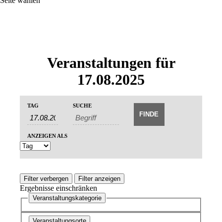
Seite wählen
Veranstaltungen für
17.08.2025
Veranstaltungen
Veranstaltungen
TAG
SUCHE
Veranstaltung
Suche
Suche
Ansichten-
und
Navigation
ANZEIGEN ALS
Ansichten,
Navigation
Filter verbergen
Filter anzeigen
Ergebnisse einschränken
Veranstaltungskategorie
Veranstaltungsorte