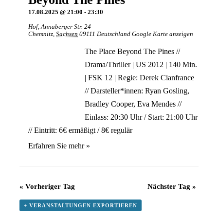
17.08.2025 @ 21:00
-
23:30
Hof
,
Annaberger Str. 24
Chemnitz
,
Sachsen
09111
Deutschland
Google Karte anzeigen
The Place Beyond The Pines //
Drama/Thriller | US 2012 | 140 Min.
| FSK 12 | Regie: Derek Cianfrance
// Darsteller*innen: Ryan Gosling,
Bradley Cooper, Eva Mendes //
Einlass: 20:30 Uhr / Start: 21:00 Uhr
// Eintritt: 6€ ermäßigt / 8€ regulär
Erfahren Sie mehr »
«
Vorheriger Tag
Nächster Tag
»
+ VERANSTALTUNGEN EXPORTIEREN