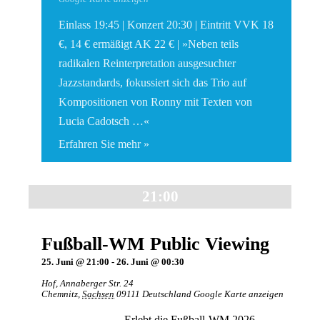
Einlass 19:45 | Konzert 20:30 | Eintritt VVK 18
€, 14 € ermäßigt AK 22 € | »Neben teils
radikalen Reinterpretation ausgesuchter
Jazzstandards, fokussiert sich das Trio auf
Kompositionen von Ronny mit Texten von
Lucia Cadotsch …«
Erfahren Sie mehr »
21:00
Fußball-WM Public Viewing
25. Juni @ 21:00
-
26. Juni @ 00:30
Hof
,
Annaberger Str. 24
Chemnitz
,
Sachsen
09111
Deutschland
Google Karte anzeigen
Erlebt die Fußball-WM 2026