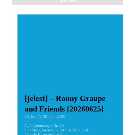
[ʃelest] – Ronny Graupe
and Friends [20260625]
25. Juni @ 20:00
-
23:00
Cafe
Annaberger Str. 24
Chemnitz
,
Sachsen
09111
Deutschland
Google Karte anzeigen