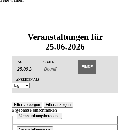
Seite wählen
Veranstaltungen für
25.06.2026
Veranstaltungen
Veranstaltungen
TAG
SUCHE
Veranstaltung
Suche
Suche
Ansichten-
und
Navigation
ANZEIGEN ALS
Ansichten,
Navigation
Filter verbergen
Filter anzeigen
Ergebnisse einschränken
Veranstaltungskategorie
Veranstaltungsorte