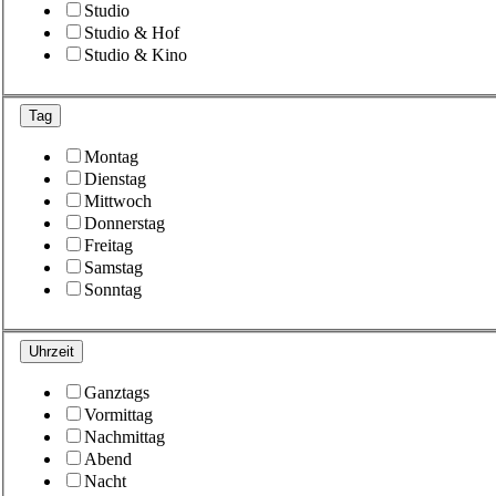
Studio
Studio & Hof
Studio & Kino
Tag
Montag
Dienstag
Mittwoch
Donnerstag
Freitag
Samstag
Sonntag
Uhrzeit
Ganztags
Vormittag
Nachmittag
Abend
Nacht