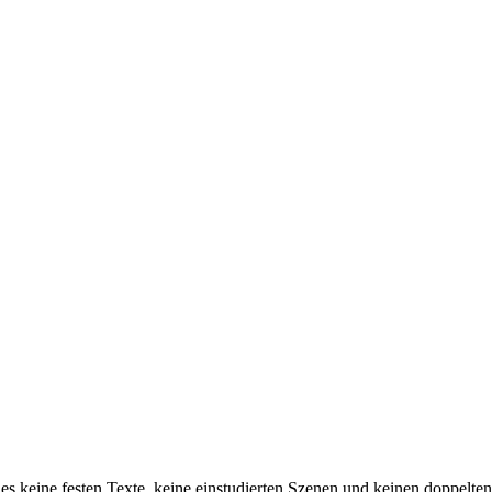
 es keine festen Texte, keine einstudierten Szenen und keinen doppelten