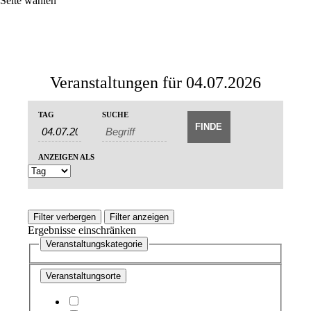
Seite wählen
Veranstaltungen für 04.07.2026
Veranstaltungen
Veranstaltungen
TAG
SUCHE
Veranstaltung
Suche
Suche
Ansichten-
und
Navigation
ANZEIGEN ALS
Ansichten,
Navigation
Filter verbergen
Filter anzeigen
Ergebnisse einschränken
Veranstaltungskategorie
Veranstaltungsorte