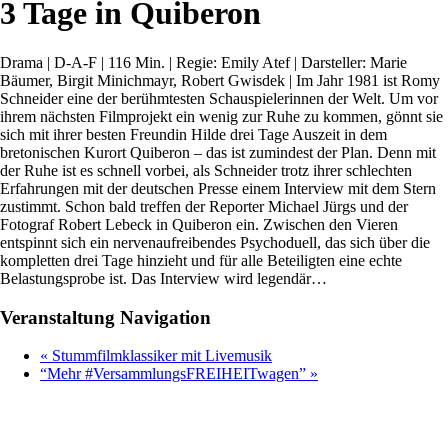
3 Tage in Quiberon
Drama | D-A-F | 116 Min. | Regie: Emily Atef | Darsteller: Marie
Bäumer, Birgit Minichmayr, Robert Gwisdek | Im Jahr 1981 ist Romy
Schneider eine der berühmtesten Schauspielerinnen der Welt. Um vor
ihrem nächsten Filmprojekt ein wenig zur Ruhe zu kommen, gönnt sie
sich mit ihrer besten Freundin Hilde drei Tage Auszeit in dem
bretonischen Kurort Quiberon – das ist zumindest der Plan. Denn mit
der Ruhe ist es schnell vorbei, als Schneider trotz ihrer schlechten
Erfahrungen mit der deutschen Presse einem Interview mit dem Stern
zustimmt. Schon bald treffen der Reporter Michael Jürgs und der
Fotograf Robert Lebeck in Quiberon ein. Zwischen den Vieren
entspinnt sich ein nervenaufreibendes Psychoduell, das sich über die
kompletten drei Tage hinzieht und für alle Beteiligten eine echte
Belastungsprobe ist. Das Interview wird legendär…
Veranstaltung Navigation
«
Stummfilmklassiker mit Livemusik
“Mehr #VersammlungsFREIHEITwagen”
»