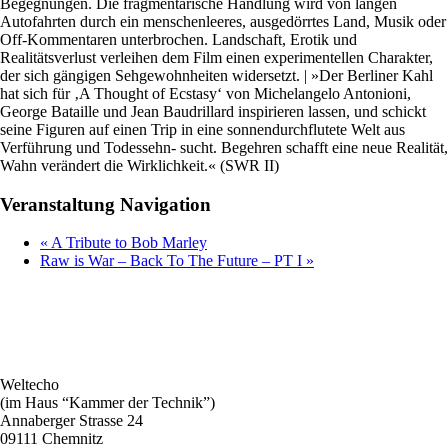
Begegnungen. Die fragmentarische Handlung wird von langen
Autofahrten durch ein menschenleeres, ausgedörrtes Land, Musik oder
Off-Kommentaren unterbrochen. Landschaft, Erotik und
Realitätsverlust verleihen dem Film einen experimentellen Charakter,
der sich gängigen Sehgewohnheiten widersetzt. | »Der Berliner Kahl
hat sich für ‚A Thought of Ecstasy‘ von Michelangelo Antonioni,
George Bataille und Jean Baudrillard inspirieren lassen, und schickt
seine Figuren auf einen Trip in eine sonnendurchflutete Welt aus
Verführung und Todessehn- sucht. Begehren schafft eine neue Realität,
Wahn verändert die Wirklichkeit.« (SWR II)
Veranstaltung Navigation
«
A Tribute to Bob Marley
Raw is War – Back To The Future – PT I
»
Weltecho
(im Haus “Kammer der Technik”)
Annaberger Strasse 24
09111 Chemnitz