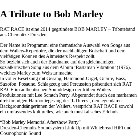
A Tribute to Bob Marley
RAT RACE ist eine 2014 gegründete BOB MARLEY – Tributeband
aus Chemnitz / Dresden.
Der Name ist Programm: eine thematische Auswahl von Songs aus
dem Wailers-Repertoire, die der nachhaltigen Botschaft und dem
vielfätigen Können des Altmeisters Respekt zollt.
So bezieht sich auch der Bandname auf den gleichnamigen
sozialkritischen Song aus dem Album ‘Rastaman Vibration’ (1976),
welches Marley zum Weltstar machte.
In voller Besetzung mit Gesang, Hammond-Orgel, Gitarre, Bass,
Saxofon, Posaune, Schlagzeug und Percussion präsentiert sich RAT
RACE im authentischen Sounddesign der frühen Wailers
Produktionen mit Lee Scratch Perry. Abgerundet durch den markanten
dreistimmigen Harmoniegesang der ‘I-Threes’, den legendären
Backgroundsängerinnen der Wailers, verspricht RAT RACE sowohl
ein umfassend
es kulturelles, wie auch musikalisches Erlebnis.
“Bob Marley Memorial Aftershow Party”
Dresden-Chemnitz Soundsystem Link Up mit Whitebread HiFi und
Cosmophonic Sound