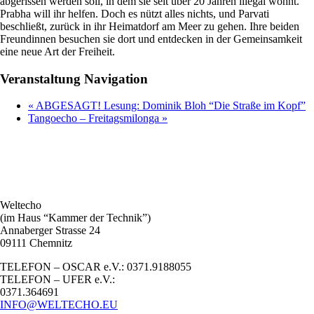
abgerissen werden soll, in dem sie seit über 20 Jahren illegal wohnt.
Prabha will ihr helfen. Doch es nützt alles nichts, und Parvati
beschließt, zurück in ihr Heimatdorf am Meer zu gehen. Ihre beiden
Freundinnen besuchen sie dort und entdecken in der Gemeinsamkeit
eine neue Art der Freiheit.
Veranstaltung Navigation
«
ABGESAGT! Lesung: Dominik Bloh “Die Straße im Kopf”
Tangoecho – Freitagsmilonga
»
Weltecho
(im Haus “Kammer der Technik”)
Annaberger Strasse 24
09111 Chemnitz
TELEFON – OSCAR e.V.: 0371.9188055
TELEFON – UFER e.V.:
0371.364691
INFO@WELTECHO.EU