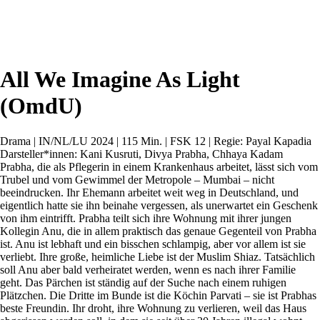
All We Imagine As Light
(OmdU)
Drama | IN/NL/LU 2024 | 115 Min. | FSK 12 | Regie: Payal Kapadia
Darsteller*innen: Kani Kusruti, Divya Prabha, Chhaya Kadam
Prabha, die als Pflegerin in einem Krankenhaus arbeitet, lässt sich vom
Trubel und vom Gewimmel der Metropole – Mumbai – nicht
beeindrucken. Ihr Ehemann arbeitet weit weg in Deutschland, und
eigentlich hatte sie ihn beinahe vergessen, als unerwartet ein Geschenk
von ihm eintrifft. Prabha teilt sich ihre Wohnung mit ihrer jungen
Kollegin Anu, die in allem praktisch das genaue Gegenteil von Prabha
ist. Anu ist lebhaft und ein bisschen schlampig, aber vor allem ist sie
verliebt. Ihre große, heimliche Liebe ist der Muslim Shiaz. Tatsächlich
soll Anu aber bald verheiratet werden, wenn es nach ihrer Familie
geht. Das Pärchen ist ständig auf der Suche nach einem ruhigen
Plätzchen. Die Dritte im Bunde ist die Köchin Parvati – sie ist Prabhas
beste Freundin. Ihr droht, ihre Wohnung zu verlieren, weil das Haus