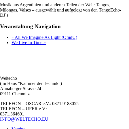
Musik aus Argentinien und anderen Teilen der Welt: Tangos,
Milongas, Valses – ausgewählt und aufgelegt von den TangoEcho-
DJ`s
Veranstaltung Navigation
«
All We Imagine As Light (OmdU)
We Live In Time
»
Weltecho
(im Haus “Kammer der Technik”)
Annaberger Strasse 24
09111 Chemnitz
TELEFON – OSCAR e.V.: 0371.9188055
TELEFON – UFER e.V.:
0371.364691
INFO@WELTECHO.EU
Vereine