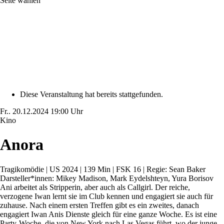
Seite wählen
Diese Veranstaltung hat bereits stattgefunden.
Fr..
20.12.2024
19:00 Uhr
Kino
Anora
Tragikomödie | US 2024 | 139 Min | FSK 16 | Regie: Sean Baker
Darsteller*innen: Mikey Madison, Mark Eydelshteyn, Yura Borisov
Ani arbeitet als Stripperin, aber auch als Callgirl. Der reiche,
verzogene Iwan lernt sie im Club kennen und engagiert sie auch für
zuhause. Nach einem ersten Treffen gibt es ein zweites, danach
engagiert Iwan Anis Dienste gleich für eine ganze Woche. Es ist eine
Party-Woche, die von New York nach Las Vegas führt, wo der junge