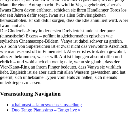
Mann ihr einen Antrag macht. Es wird in Vegas geheiratet, aber als
Iwans Eltern davon erfahren, schicken sie ihren Handlanger Toros los,
der seit Jahren dafür sorgt, Iwan aus allen Schwierigkeiten
herauszuholen. Er soll dafür sorgen, dass die Ehe annulliert wird. Aber
Iwan haut ab.
Die Cinderella-Story in der ersten Dreiviertelstunde ist der pure
(cineastische) Exzess – gefilmt in gleichermaßen epischen wie
stylischen Cinemascope-Bildern. Vanya ist dabei schwer zu greifen.
Als Sohn von Superreichen ist er zwar nicht das verwöhnte Arschloch,
wie man es sonst oft in Filmen sieht. Aber er ist es trotzdem gewohnt,
alles zu bekommen, was er will. Ani ist hingegen absolut offen und
ehrlich – und wohl auch ein wenig naiv, wenn sie glaubt, dass der
Vier-Karat-Ring an ihrem Finger bedeutet, dass Vanya sie wirklich
liebt. Zugleich ist sie aber auch mit allen Wassern gewaschen und hat
gelernt, sich unliebsame Typen vom Hals zu halten, sich niemals
unterkriegen zu lassen.
Veranstaltung Navigation
«
halbmast – Jahreswechselausstellung
Duo Tango Pianissimo – Tango live
»