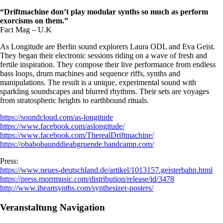
“Driftmachine don’t play modular synths so much as perform
exorcisms on them.”
Fact Mag – U.K
As Longitude are Berlin sound explorers Laura ODL and Eva Geist.
They began their electronic sessions riding on a wave of fresh and
fertile inspiration. They compose their live performance from endless
bass loops, drum machines and sequence riffs, synths and
manipulations. The result is a unique, experimental sound with
sparkling soundscapes and blurred rhythms. Their sets are voyages
from stratospheric heights to earthbound rituals.
https://soundcloud.com/as-longitude
https://www.facebook.com/aslongitude/
https://www.facebook.com/TherealDriftmachine/
https://obabobaunddieabgruende.bandcamp.com/
Press:
https://www.neues-deutschland.de/artikel/1013157.geisterbahn.html
https://press.morrmusic.com/distribution/release/id/3478
http://www.iheartsynths.com/synthesizer-posters/
Veranstaltung Navigation