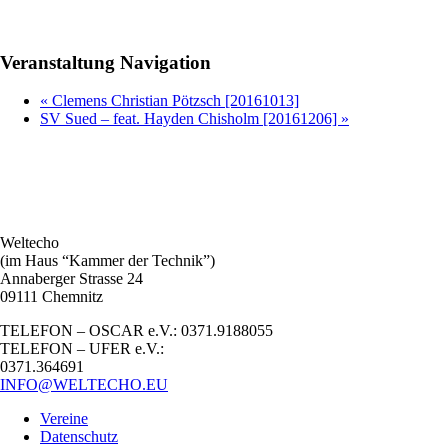
Veranstaltung Navigation
«
Clemens Christian Pötzsch [20161013]
SV Sued – feat. Hayden Chisholm [20161206]
»
Weltecho
(im Haus “Kammer der Technik”)
Annaberger Strasse 24
09111 Chemnitz
TELEFON – OSCAR e.V.: 0371.9188055
TELEFON – UFER e.V.:
0371.364691
INFO@WELTECHO.EU
Vereine
Datenschutz