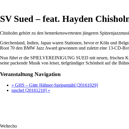
SV Sued – feat. Hayden Chishol
Chisholm gehört zu den bemerkenswertesten jüngeren Spitzenjazzmusike
Griechenland, Indien, Japan waren Stationen, bevor er Köln und Belg
Root 70 den BMW Jazz Award gewonnen und zuletzt eine 13-CD-Box in 
Nun führt er die SPIELVEREINIGUNG SUED mit neuen, frischen Kompos
seine packende Musik von leiser, tiefgründiger Schönheit auf die Bühne
Veranstaltung Navigation
«
GHS – Gitte Hähner-Springmühl [20161029]
raschel [20161210]
»
Weltecho