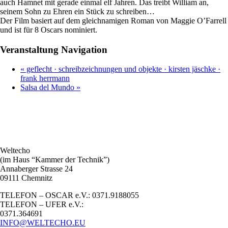
auch Hamnet mit gerade einmal elf Jahren. Das treibt William an,
seinem Sohn zu Ehren ein Stück zu schreiben…
Der Film basiert auf dem gleichnamigen Roman von Maggie O’Farrell
und ist für 8 Oscars nominiert.
Veranstaltung Navigation
«
geflecht · schreibzeichnungen und objekte · kirsten jäschke ·
frank herrmann
Salsa del Mundo
»
Weltecho
(im Haus “Kammer der Technik”)
Annaberger Strasse 24
09111 Chemnitz
TELEFON – OSCAR e.V.: 0371.9188055
TELEFON – UFER e.V.:
0371.364691
INFO@WELTECHO.EU