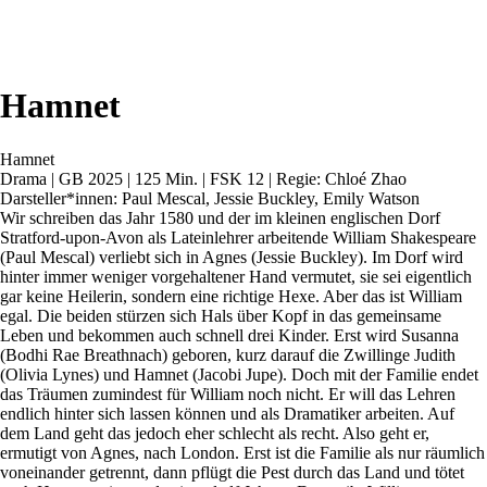
Hamnet
Hamnet
Drama | GB 2025 | 125 Min. | FSK 12 | Regie: Chloé Zhao
Darsteller*innen: Paul Mescal, Jessie Buckley, Emily Watson
Wir schreiben das Jahr 1580 und der im kleinen englischen Dorf
Stratford-upon-Avon als Lateinlehrer arbeitende William Shakespeare
(Paul Mescal) verliebt sich in Agnes (Jessie Buckley). Im Dorf wird
hinter immer weniger vorgehaltener Hand vermutet, sie sei eigentlich
gar keine Heilerin, sondern eine richtige Hexe. Aber das ist William
egal. Die beiden stürzen sich Hals über Kopf in das gemeinsame
Leben und bekommen auch schnell drei Kinder. Erst wird Susanna
(Bodhi Rae Breathnach) geboren, kurz darauf die Zwillinge Judith
(Olivia Lynes) und Hamnet (Jacobi Jupe). Doch mit der Familie endet
das Träumen zumindest für William noch nicht. Er will das Lehren
endlich hinter sich lassen können und als Dramatiker arbeiten. Auf
dem Land geht das jedoch eher schlecht als recht. Also geht er,
ermutigt von Agnes, nach London. Erst ist die Familie als nur räumlich
voneinander getrennt, dann pflügt die Pest durch das Land und tötet