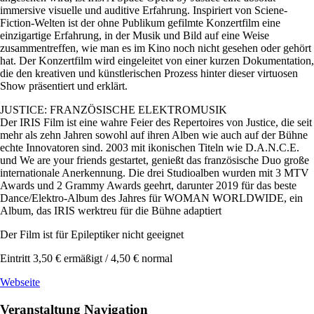
immersive visuelle und auditive Erfahrung. Inspiriert von Sciene-
Fiction-Welten ist der ohne Publikum gefilmte Konzertfilm eine
einzigartige Erfahrung, in der Musik und Bild auf eine Weise
zusammentreffen, wie man es im Kino noch nicht gesehen oder gehört
hat. Der Konzertfilm wird eingeleitet von einer kurzen Dokumentation,
die den kreativen und künstlerischen Prozess hinter dieser virtuosen
Show präsentiert und erklärt.
JUSTICE: FRANZÖSISCHE ELEKTROMUSIK
Der IRIS Film ist eine wahre Feier des Repertoires von Justice, die seit
mehr als zehn Jahren sowohl auf ihren Alben wie auch auf der Bühne
echte Innovatoren sind. 2003 mit ikonischen Titeln wie D.A.N.C.E.
und We are your friends gestartet, genießt das französische Duo große
internationale Anerkennung. Die drei Studioalben wurden mit 3 MTV
Awards und 2 Grammy Awards geehrt, darunter 2019 für das beste
Dance/Elektro-Album des Jahres für WOMAN WORLDWIDE, ein
Album, das IRIS werktreu für die Bühne adaptiert
Der Film ist für Epileptiker nicht geeignet
Eintritt 3,50 € ermäßigt / 4,50 € normal
Webseite
Veranstaltung Navigation