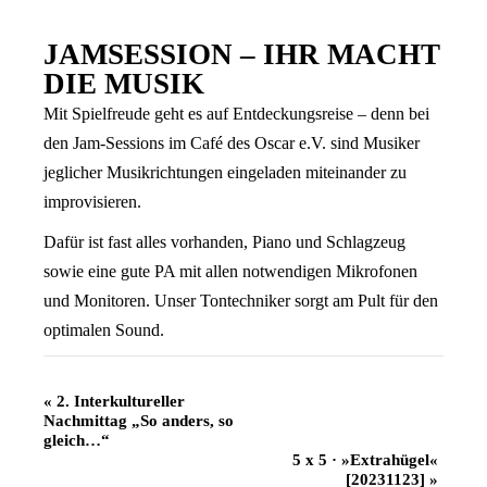
JAMSESSION – IHR MACHT
DIE MUSIK
Mit Spielfreude geht es auf Entdeckungsreise – denn bei
den Jam-Sessions im Café des Oscar e.V. sind Musiker
jeglicher Musikrichtungen eingeladen miteinander zu
improvisieren.
Dafür ist fast alles vorhanden, Piano und Schlagzeug
sowie eine gute PA mit allen notwendigen Mikrofonen
und Monitoren. Unser Tontechniker sorgt am Pult für den
optimalen Sound.
Veranstaltung
«
2. Interkultureller
Nachmittag „So anders, so
Navigation
gleich…“
5 x 5 · »Extrahügel«
[20231123]
»