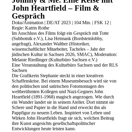
John Heartfield – Film &
Gespräch
Doku/Animation | DE/AT 2023 | 104 Min. | FSK 12 |
Regie:
Katrin Rothe
Im Anschluss des Films folgt ein Gespräch mit Totte
(Subbotnik e.V.), Lisa Hetmank (Bordsteinlobby,
angefragt), Alexander Walther (Historiker,
wissenschaftlicher Mitarbeiter, Tacheles – Jahr der
jüdischen Kultur in Sachsen 2026, SMAC), Moderation:
Melanie Riedlinger (Kulturbüro Sachsen e.V.)
Eine Veranstaltung des Kulturbüro Sachsen und der RLS
Sachsen
Die Grafikerin Stephanie steckt in einer kreativen
Schaffenskrise. Bei einem Museumsbesuch wird sie von
den politischen und satirischen Fotomontagen des
weltberühmten Kollegen und Nazi-Gegners John
Heartfield (1891-1968) magisch angezogen. Wie durch
ein Wunder landet sie in seinem Atelier. Dort nimmt sie
Schere und Papier in die Hand und erweckt ihn als
Pappfigur zu neuem Leben. Inspiriert von Leben und
Wirken John Heartfields fragt sie sich, welchen Beitrag
ihre Kunst angesichts gesellschaftspolitischer
Entwicklungen heute leisten kann.