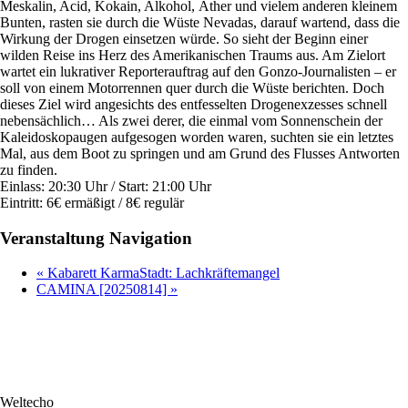
Meskalin, Acid, Kokain, Alkohol, Äther und vielem anderen kleinem
Bunten, rasten sie durch die Wüste Nevadas, darauf wartend, dass die
Wirkung der Drogen einsetzen würde. So sieht der Beginn einer
wilden Reise ins Herz des Amerikanischen Traums aus. Am Zielort
wartet ein lukrativer Reporterauftrag auf den Gonzo-Journalisten – er
soll von einem Motorrennen quer durch die Wüste berichten. Doch
dieses Ziel wird angesichts des entfesselten Drogenexzesses schnell
nebensächlich… Als zwei derer, die einmal vom Sonnenschein der
Kaleidoskopaugen aufgesogen worden waren, suchten sie ein letztes
Mal, aus dem Boot zu springen und am Grund des Flusses Antworten
zu finden.
Einlass: 20:30 Uhr / Start: 21:00 Uhr
Eintritt: 6€ ermäßigt / 8€ regulär
Veranstaltung Navigation
«
Kabarett KarmaStadt: Lachkräftemangel
CAMINA [20250814]
»
Weltecho