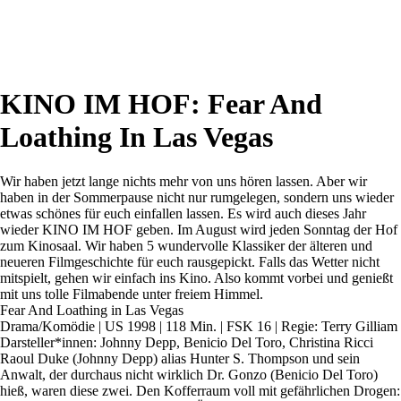
KINO IM HOF: Fear And
Loathing In Las Vegas
Wir haben jetzt lange nichts mehr von uns hören lassen. Aber wir
haben in der Sommerpause nicht nur rumgelegen, sondern uns wieder
etwas schönes für euch einfallen lassen. Es wird auch dieses Jahr
wieder KINO IM HOF geben. Im August wird jeden Sonntag der Hof
zum Kinosaal. Wir haben 5 wundervolle Klassiker der älteren und
neueren Filmgeschichte für euch rausgepickt. Falls das Wetter nicht
mitspielt, gehen wir einfach ins Kino. Also kommt vorbei und genießt
mit uns tolle Filmabende unter freiem Himmel.
Fear And Loathing in Las Vegas
Drama/Komödie | US 1998 | 118 Min. | FSK 16 | Regie: Terry Gilliam
Darsteller*innen: Johnny Depp, Benicio Del Toro, Christina Ricci
Raoul Duke (Johnny Depp) alias Hunter S. Thompson und sein
Anwalt, der durchaus nicht wirklich Dr. Gonzo (Benicio Del Toro)
hieß, waren diese zwei. Den Kofferraum voll mit gefährlichen Drogen: