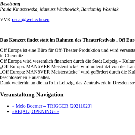
Besetzung
Paula Kinaszewska, Mateusz Wachowiak, Bartlomiej Wozniak
VVK
oscar@weltecho.eu
Das Konzert findet statt im Rahmen des Theaterfestivals „Off E
Off Europa ist eine Büro für Off-Theater-Produktion und wird verans
in Chemnitz.
Off Europa wird wesentlich finanziert durch die Stadt Leipzig – Kultu
„Off Europa: MANöVER Meisterstücke“ wird unterstützt von der Land
„Off Europa: MANöVER Meisterstücke“ wird gefördert durch die Kultu
beschlossenen Haushaltes.
Dank weiterhin an die naTo in Leipzig, das Zentralwerk in Dresden so
Veranstaltung Navigation
«
Melo Boerner – TRIGGER [20211023]
»RE[AL] OPENING«
»