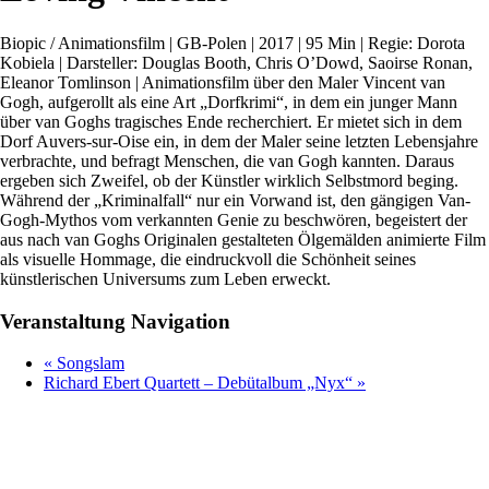
Biopic / Animationsfilm | GB-Polen | 2017 | 95 Min | Regie: Dorota
Kobiela | Darsteller: Douglas Booth, Chris O’Dowd, Saoirse Ronan,
Eleanor Tomlinson | Animationsfilm über den Maler Vincent van
Gogh, aufgerollt als eine Art „Dorfkrimi“, in dem ein junger Mann
über van Goghs tragisches Ende recherchiert. Er mietet sich in dem
Dorf Auvers-sur-Oise ein, in dem der Maler seine letzten Lebensjahre
verbrachte, und befragt Menschen, die van Gogh kannten. Daraus
ergeben sich Zweifel, ob der Künstler wirklich Selbstmord beging.
Während der „Kriminalfall“ nur ein Vorwand ist, den gängigen Van-
Gogh-Mythos vom verkannten Genie zu beschwören, begeistert der
aus nach van Goghs Originalen gestalteten Ölgemälden animierte Film
als visuelle Hommage, die eindruckvoll die Schönheit seines
künstlerischen Universums zum Leben erweckt.
Veranstaltung Navigation
«
Songslam
Richard Ebert Quartett – Debütalbum „Nyx“
»