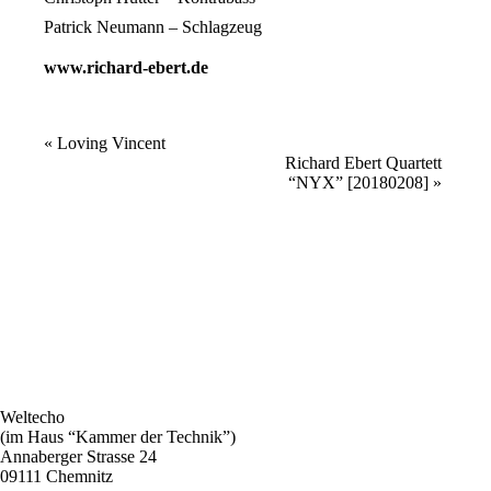
Patrick Neumann – Schlagzeug
www.richard-ebert.de
Veranstaltung
«
Loving Vincent
Richard Ebert Quartett
Navigation
“NYX” [20180208]
»
Weltecho
(im Haus “Kammer der Technik”)
Annaberger Strasse 24
09111 Chemnitz