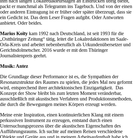
ihm nach langen Lokalredakteurstagen an Eindrücken übrig bleibt,
packt er manchmal als Telegramm ins Tagebuch. Und von der einen
oder anderen Eintragung ist er früher oder später überzeugt, dass sie
ein Gedicht ist. Das dem Leser Fragen aufgibt. Oder Antworten
anbietet. Oder beides.
Marius Koity
kam 1992 nach Deutschland, ist seit 1993 für die
„Ostthüringer Zeitung“ tätig, leitet die Lokalredaktionen im Saale-
Orla-Kreis und arbeitet nebenberuflich als Urkundenübersetzer und
Gerichtsdolmetscher. 2016 wurde er mit dem Thüringer
Journalistenpreis geehrt.
Musik: Antez
Die Grundlage dieser Performance ist es, die Sympathien der
Resonanzstruktur des Raumes zu spielen, die jedes Mal neu geformt
wird, entsprechend ihrer architektonischen Einzigartigkeit. Das
Konzept der Show bleibt bis zum letzten Moment veränderbar,
ausschließlich mit akustischen Verfahren und Produktionsmethoden,
die durch die Bewegungen meines Körpers erzeugt werden.
Meine erste Inspiration, einen kontinuierlichen Klang mit einem
perkussiven Instrument zu erzeugen, entstand durch einen
Untersuchungsprozess über die akustischen Eigenschaften des
Aufführungsraums. Ich suchte auf meinen Reisen verschiedene
Objekte und Geräte aus und in meinem Arbeitsaufenthalt habe ich