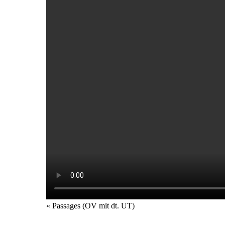
Veranstaltung
«
Passages (OV mit dt. UT)
Navigation