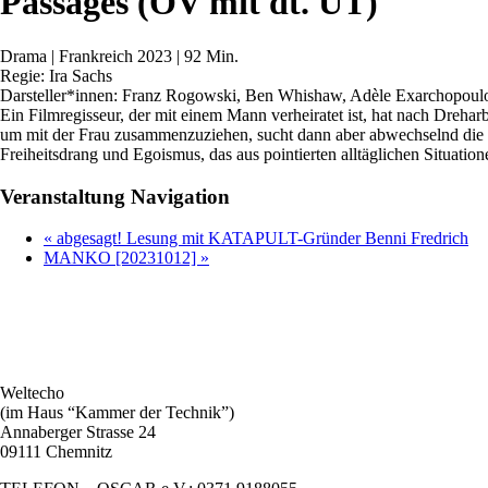
Passages (OV mit dt. UT)
Drama | Frankreich 2023 | 92 Min.
Regie: Ira Sachs
Darsteller*innen: Franz Rogowski, Ben Whishaw, Adèle Exarchopoul
Ein Filmregisseur, der mit einem Mann verheiratet ist, hat nach Drehar
um mit der Frau zusammenzuziehen, sucht dann aber abwechselnd die
Freiheitsdrang und Egoismus, das aus pointierten alltäglichen Situatio
Veranstaltung Navigation
«
abgesagt! Lesung mit KATAPULT-Gründer Benni Fredrich
MANKO [20231012]
»
Weltecho
(im Haus “Kammer der Technik”)
Annaberger Strasse 24
09111 Chemnitz