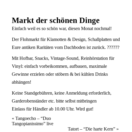
Markt der schönen Dinge
Einfach weil es so schön war, diesen Monat nochmal!
Der Flohmarkt für Klamotten & Design, Schallplatten und
Eure antiken Raritäten vom Dachboden ist zurück. ??????
Mit Hofbar, Snacks, Vintage-Sound, Reinhörstation für
Vinyl: einfach vorbeikommen, aufbauen, maximale
Gewinne erzielen oder stöbern & bei kühlen Drinks
abhängen!
Keine Standgebühren, keine Anmeldung erforderlich,
Garderobenständer etc. bitte selbst mitbringen
Einlass für Händler ab 10.00 Uhr. Wird gut!
Veranstaltung
«
Tangoecho – “Duo
Tangopianissimo” live
Navigation
Tatort – “Die harte Kern”
»