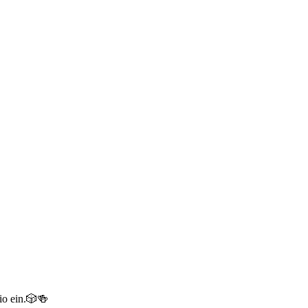
o ein.
🎲
🍻