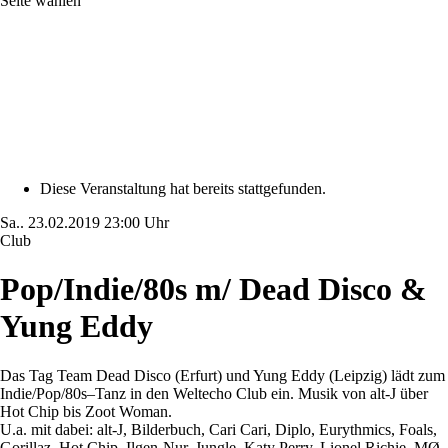
Seite wählen
Diese Veranstaltung hat bereits stattgefunden.
Sa..
23.02.2019
23:00 Uhr
Club
Pop/Indie/80s m/ Dead Disco &
Yung Eddy
Das Tag Team Dead Disco (Erfurt) und Yung Eddy (Leipzig) lädt zum
Indie/Pop/80s–Tanz in den Weltecho Club ein. Musik von alt-J über
Hot Chip bis Zoot Woman.
U.a. mit dabei: alt-J, Bilderbuch, Cari Cari, Diplo, Eurythmics, Foals,
Gorillaz, Hot Chip, Ilgen-Nur, Jungle, Katy Perry, Lionel Richie, MØ,