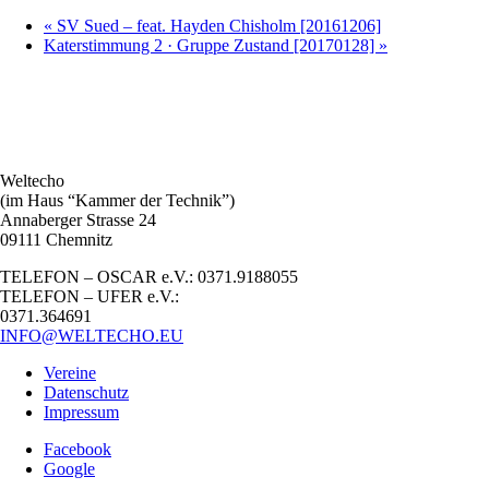
«
SV Sued – feat. Hayden Chisholm [20161206]
Katerstimmung 2 · Gruppe Zustand [20170128]
»
Weltecho
(im Haus “Kammer der Technik”)
Annaberger Strasse 24
09111 Chemnitz
TELEFON – OSCAR e.V.: 0371.9188055
TELEFON – UFER e.V.:
0371.364691
INFO@WELTECHO.EU
Vereine
Datenschutz
Impressum
Facebook
Google