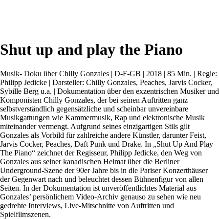
Shut up and play the Piano
Musik- Doku über Chilly Gonzales | D-F-GB | 2018 | 85 Min. | Regie:
Philipp Jedicke | Darsteller: Chilly Gonzales, Peaches, Jarvis Cocker,
Sybille Berg u.a. | Dokumentation über den exzentrischen Musiker und
Komponisten Chilly Gonzales, der bei seinen Auftritten ganz
selbstverständlich gegensätzliche und scheinbar unvereinbare
Musikgattungen wie Kammermusik, Rap und elektronische Musik
miteinander vermengt. Aufgrund seines einzigartigen Stils gilt
Gonzales als Vorbild für zahlreiche andere Künstler, darunter Feist,
Jarvis Cocker, Peaches, Daft Punk und Drake. In „Shut Up And Play
The Piano“ zeichnet der Regisseur, Philipp Jedicke, den Weg von
Gonzales aus seiner kanadischen Heimat über die Berliner
Underground-Szene der 90er Jahre bis in die Pariser Konzerthäuser
der Gegenwart nach und beleuchtet dessen Bühnenfigur von allen
Seiten. In der Dokumentation ist unveröffentlichtes Material aus
Gonzales’ persönlichem Video-Archiv genauso zu sehen wie neu
gedrehte Interviews, Live-Mitschnitte von Auftritten und
Spielfilmszenen.