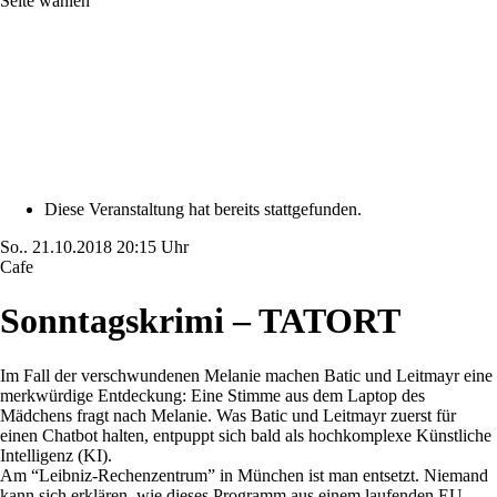
Seite wählen
Diese Veranstaltung hat bereits stattgefunden.
So..
21.10.2018
20:15 Uhr
Cafe
Sonntagskrimi – TATORT
Im Fall der verschwundenen Melanie machen Batic und Leitmayr eine
merkwürdige Entdeckung: Eine Stimme aus dem Laptop des
Mädchens fragt nach Melanie. Was Batic und Leitmayr zuerst für
einen Chatbot halten, entpuppt sich bald als hochkomplexe Künstliche
Intelligenz (KI).
Am “Leibniz-Rechenzentrum” in München ist man entsetzt. Niemand
kann sich erklären, wie dieses Programm aus einem laufenden EU-