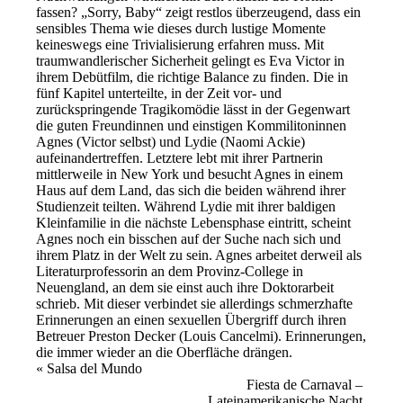
fassen? „Sorry, Baby“ zeigt restlos überzeugend, dass ein
sensibles Thema wie dieses durch lustige Momente
keineswegs eine Trivialisierung erfahren muss. Mit
traumwandlerischer Sicherheit gelingt es Eva Victor in
ihrem Debütfilm, die richtige Balance zu finden. Die in
fünf Kapitel unterteilte, in der Zeit vor- und
zurückspringende Tragikomödie lässt in der Gegenwart
die guten Freundinnen und einstigen Kommilitoninnen
Agnes (Victor selbst) und Lydie (Naomi Ackie)
aufeinandertreffen. Letztere lebt mit ihrer Partnerin
mittlerweile in New York und besucht Agnes in einem
Haus auf dem Land, das sich die beiden während ihrer
Studienzeit teilten. Während Lydie mit ihrer baldigen
Kleinfamilie in die nächste Lebensphase eintritt, scheint
Agnes noch ein bisschen auf der Suche nach sich und
ihrem Platz in der Welt zu sein. Agnes arbeitet derweil als
Literaturprofessorin an dem Provinz-College in
Neuengland, an dem sie einst auch ihre Doktorarbeit
schrieb. Mit dieser verbindet sie allerdings schmerzhafte
Erinnerungen an einen sexuellen Übergriff durch ihren
Betreuer Preston Decker (Louis Cancelmi). Erinnerungen,
die immer wieder an die Oberfläche drängen.
Veranstaltung
«
Salsa del Mundo
Fiesta de Carnaval –
Navigation
Lateinamerikanische Nacht