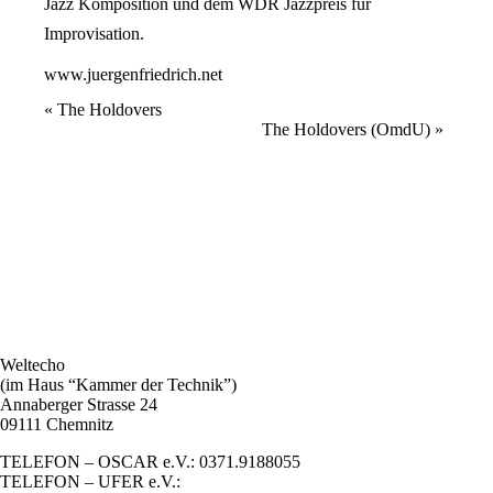
Jazz Komposition und dem WDR Jazzpreis für
Improvisation.
www.juergenfriedrich.net
Veranstaltung
«
The Holdovers
The Holdovers (OmdU)
»
Navigation
Weltecho
(im Haus “Kammer der Technik”)
Annaberger Strasse 24
09111 Chemnitz
TELEFON – OSCAR e.V.: 0371.9188055
TELEFON – UFER e.V.: