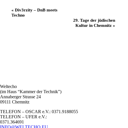
Veranstaltung
«
Div3rzity – DnB meets
Techno
Navigation
29. Tage der jüdischen
Kultur in Chemnitz
»
Weltecho
(im Haus “Kammer der Technik”)
Annaberger Strasse 24
09111 Chemnitz
TELEFON – OSCAR e.V.: 0371.9188055
TELEFON – UFER e.V.:
0371.364691
INFO@WELTECHO.EU