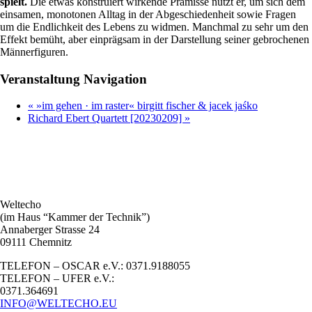
spielt.
Die etwas konstruiert wirkende Prämisse nutzt er, um sich dem
einsamen, monotonen Alltag in der Abgeschiedenheit sowie Fragen
um die Endlichkeit des Lebens zu widmen. Manchmal zu sehr um den
Effekt bemüht, aber einprägsam in der Darstellung seiner gebrochenen
Männerfiguren.
Veranstaltung Navigation
«
»im gehen · im raster« birgitt fischer & jacek jaśko
Richard Ebert Quartett [20230209]
»
Weltecho
(im Haus “Kammer der Technik”)
Annaberger Strasse 24
09111 Chemnitz
TELEFON – OSCAR e.V.: 0371.9188055
TELEFON – UFER e.V.:
0371.364691
INFO@WELTECHO.EU