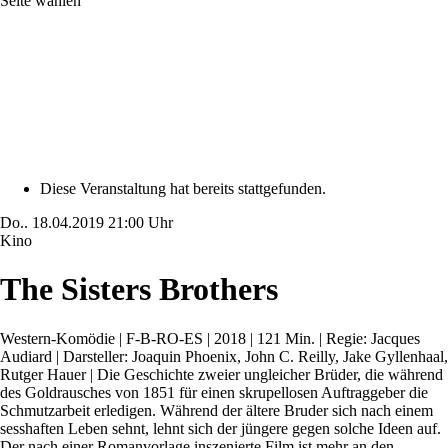
Seite wählen
Diese Veranstaltung hat bereits stattgefunden.
Do..
18.04.2019
21:00 Uhr
Kino
The Sisters Brothers
Western-Komödie | F-B-RO-ES | 2018 | 121 Min. | Regie: Jacques
Audiard | Darsteller: Joaquin Phoenix, John C. Reilly, Jake Gyllenhaal,
Rutger Hauer | Die Geschichte zweier ungleicher Brüder, die während
des Goldrausches von 1851 für einen skrupellosen Auftraggeber die
Schmutzarbeit erledigen. Während der ältere Bruder sich nach einem
sesshaften Leben sehnt, lehnt sich der jüngere gegen solche Ideen auf.
Der nach einer Romanvorlage inszenierte Film ist mehr an den