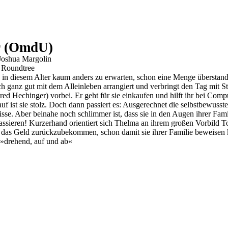
r (OmdU)
 Joshua Margolin
d Roundtree
ie in diesem Alter kaum anders zu erwarten, schon eine Menge überstan
ch ganz gut mit dem Alleinleben arrangiert und verbringt den Tag mit 
 Hechinger) vorbei. Er geht für sie einkaufen und hilft ihr bei Comput
uf ist sie stolz. Doch dann passiert es: Ausgerechnet die selbstbewusst
se. Aber beinahe noch schlimmer ist, dass sie in den Augen ihrer Familie 
passieren! Kurzerhand orientiert sich Thelma an ihrem großen Vorbild T
n, das Geld zurückzubekommen, schon damit sie ihrer Familie beweisen
 »drehend, auf und ab«