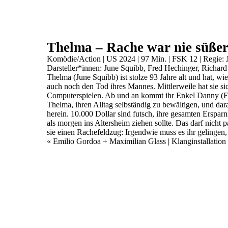
Thelma – Rache war nie süße
Komödie/Action | US 2024 | 97 Min. | FSK 12 | Regie:
Darsteller*innen: June Squibb, Fred Hechinger, Richar
Thelma (June Squibb) ist stolze 93 Jahre alt und hat, w
auch noch den Tod ihres Mannes. Mittlerweile hat sie si
Computerspielen. Ab und an kommt ihr Enkel Danny (Fred
Thelma, ihren Alltag selbständig zu bewältigen, und dara
herein. 10.000 Dollar sind futsch, ihre gesamten Ersparnis
als morgen ins Altersheim ziehen sollte. Das darf nicht 
sie einen Rachefeldzug: Irgendwie muss es ihr gelinge
Veranstaltung
«
Emilio Gordoa + Maximilian Glass | Klanginstallation
Navigation