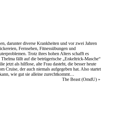
den, darunter diverse Krankheiten und vor zwei Jahren
Stickereien, Fernsehen, Fitnessübungen und
erproblemen. Trotz ihres hohen Alters schafft es
e Thelma fällt auf die betrügerische „Enkeltrick-Masche“
jetzt als hilflose, alte Frau dasteht, die besser heute
om Cruise, der auch niemals aufgegeben hat. Also startet
 kann, wie gut sie alleine zurechtkommt…
The Beast (OmdU)
»