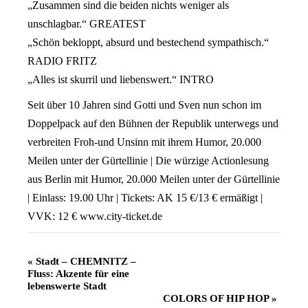
„Zusammen sind die beiden nichts weniger als
unschlagbar.“ GREATEST
„Schön bekloppt, absurd und bestechend sympathisch.“
RADIO FRITZ
„Alles ist skurril und liebenswert.“ INTRO
Seit über 10 Jahren sind Gotti und Sven nun schon im
Doppelpack auf den Bühnen der Republik unterwegs und
verbreiten Froh-und Unsinn mit ihrem Humor, 20.000
Meilen unter der Gürtellinie | Die würzige Actionlesung
aus Berlin mit Humor, 20.000 Meilen unter der Gürtellinie
| Einlass: 19.00 Uhr | Tickets: AK 15 €/13 € ermäßigt |
VVK: 12 € www.city-ticket.de
Veranstaltung
«
Stadt – CHEMNITZ –
Fluss: Akzente für eine
Navigation
lebenswerte Stadt
COLORS OF HIP HOP
»