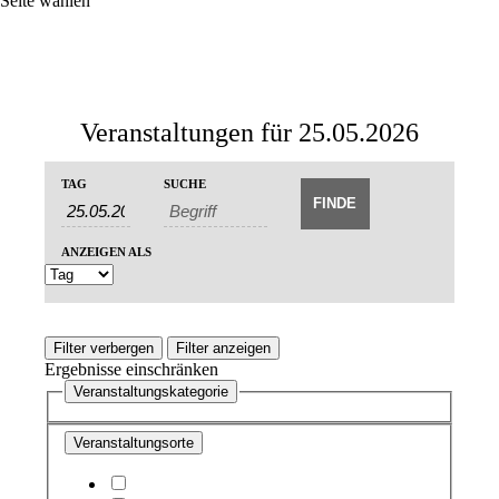
Seite wählen
Veranstaltungen für 25.05.2026
Veranstaltungen
Veranstaltungen
TAG
SUCHE
Veranstaltung
Suche
Suche
Ansichten-
und
Navigation
ANZEIGEN ALS
Ansichten,
Navigation
Filter verbergen
Filter anzeigen
Ergebnisse einschränken
Veranstaltungskategorie
Veranstaltungsorte