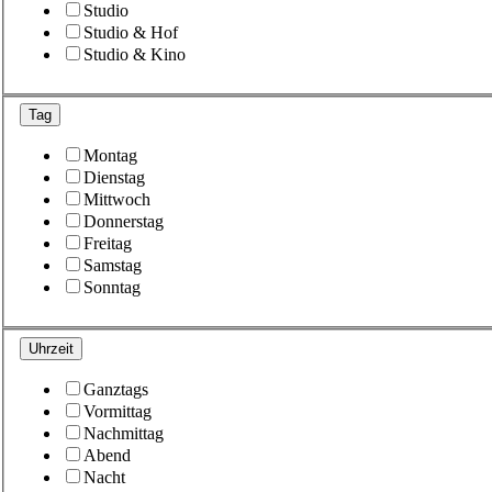
Studio
Studio & Hof
Studio & Kino
Tag
Montag
Dienstag
Mittwoch
Donnerstag
Freitag
Samstag
Sonntag
Uhrzeit
Ganztags
Vormittag
Nachmittag
Abend
Nacht