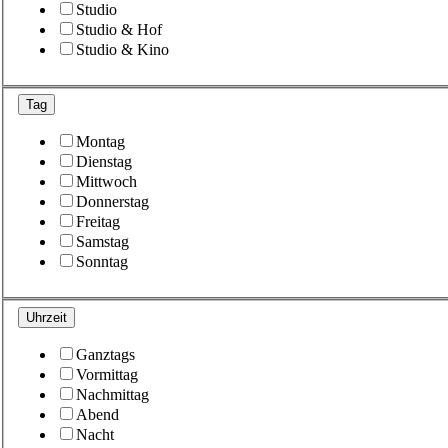
Studio
Studio & Hof
Studio & Kino
Tag
Montag
Dienstag
Mittwoch
Donnerstag
Freitag
Samstag
Sonntag
Uhrzeit
Ganztags
Vormittag
Nachmittag
Abend
Nacht